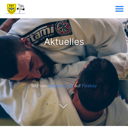
Aktuelles
Bild von
gregorycosta
auf
Pixabay