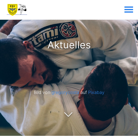
Aktuelles
Bild von
gregorycosta
auf
Pixabay